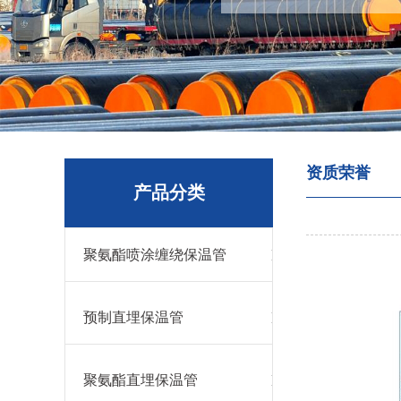
资质荣誉
产品分类
聚氨酯喷涂缠绕保温管
预制直埋保温管
聚氨酯直埋保温管