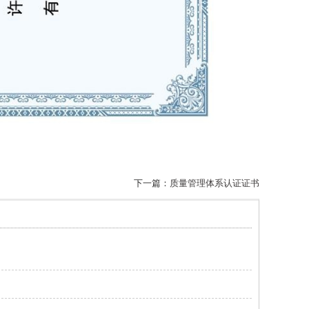
下一篇：
质量管理体系认证证书