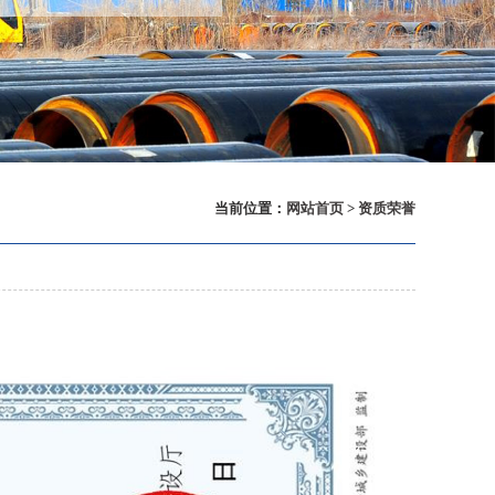
当前位置：
网站首页
>
资质荣誉