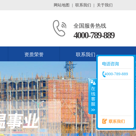
网站地图
|
联系我们
|
关于我们
全国服务热线
4000-789-889
资质荣誉
联系我们
4000-789-889