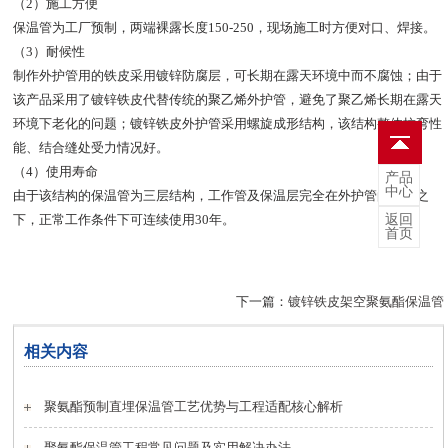
（2）施工方便
保温管为工厂预制，两端裸露长度150-250，现场施工时方便对口、焊接。
（3）耐候性
制作外护管用的铁皮采用镀锌防腐层，可长期在露天环境中而不腐蚀；由于
该产品采用了镀锌铁皮代替传统的聚乙烯外护管，避免了聚乙烯长期在露天
环境下老化的问题；镀锌铁皮外护管采用螺旋成形结构，该结构整体抗弯性
能、结合缝处受力情况好。
（4）使用寿命
产品
中心
由于该结构的保温管为三层结构，工作管及保温层完全在外护管的保护之
返回
下，正常工作条件下可连续使用30年。
首页
下一篇：
镀锌铁皮架空聚氨酯保温管
相关内容
聚氨酯预制直埋保温管工艺优势与工程适配核心解析
聚氨酯保温管工程常见问题及实用解决办法