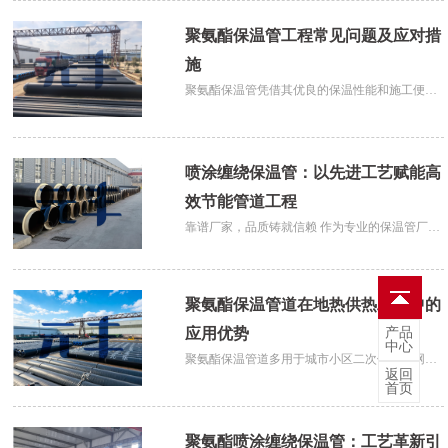
供暖管网铺设及老旧供热管道改造，有效降低热
能损耗，提升供热效率。民用建筑领域，可适配
聚氨酯保温管工程常见问题及应对措
小区、写字楼、商场等建筑的暖通输
施
聚氨酯保温管凭借其优良的保温性能和施工便捷
性，广泛应用于集中供热、制冷及工业管道工程
领域。然而，在实际施工与运行中，预制直埋保
温管难免会遇到各类问题。如何科学应对、及时
喷涂缠绕保温管：以先进工艺赋能高
处理，是保障保温管道长期稳定运行
效节能管道工程
靠谱厂家，品质铸就信赖 作为专业的保温管厂
家，我们严格执行GB/T 34611-2017国家标准，建
立了从原材料检验到成品出厂的全流程质量管控
体系。产品设计使用寿命可达30年以上。公司可
聚氨酯保温管道在地热供热工程中的
根据客户需求提供从设计咨询、定制
产品
应用优势
中心
聚氨酯保温管道多用于城市小区二次供热管网、
返回
产业园区热水输送、乡镇集中供暖改造等项目，
首页
针对高地下水位、盐碱土质、严寒冻土等不同地
质环境，可调整保温层厚度与外护配方定制生
聚氨酯喷涂缠绕保温管：工艺革新引
产。同时技术团队可为合作客户提供管