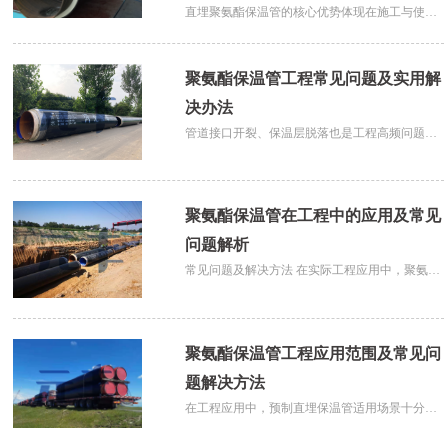
直埋聚氨酯保温管的核心优势体现在施工与使用
寿命方面。工厂标准化预制成型，无需现场二次
保温处理，大幅简化施工流程、缩短工期，适配
聚氨酯保温管工程常见问题及实用解
城市老旧管网改造、新建小区热力配套、工业园
区热水输送等各类工程。同时管材防
决办法
管道接口开裂、保温层脱落也是工程高频问题，
多由管道热胀冷缩、回填压实不当、焊接工艺不
规范导致。施工铺设预制直埋保温管时，需严格
遵循施工标准，规范管道焊接流程，做好接口加
聚氨酯保温管在工程中的应用及常见
固处理。土方回填阶段分层轻压，避
问题解析
常见问题及解决方法 在实际工程应用中，聚氨酯
预制直埋保温管可能面临以下几类常见问题： 1.
保温层破损或进水问题。管道堆放不规范可能损
伤外护管和保温层；回填土中混有石块等尖锐物
聚氨酯保温管工程应用范围及常见问
也可能刺破外护管，导致地下水
题解决方法
在工程应用中，预制直埋保温管适用场景十分广
泛。市政工程中，主要用于城市集中供热、小区