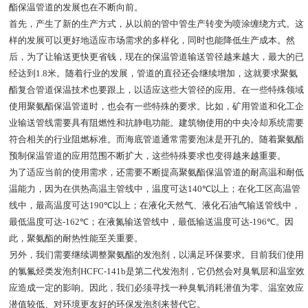
酯保温管道的发展也在不断向前。
首先，产生了新的生产方式，从以前的管中管生产转变为喷涂缠绕方式。这
样的发展可以更好地适应市场需求的多样化，同时也能降低生产成本。然
后，为了让输送更快更省钱，现在的保温管道输送管径越来越大，最大的已
经达到
1.8
米。随着行业的发展，管道的直径还会继续增加，这就要求聚氨
酯复合管道保温技术也要跟上，以适应这些大管径的应用。在一些特殊领域
使用聚氨酯保温管道时，也会有一些特殊的要求。比如，矿用管道和化工企
业输送管线需要具有阻燃性和抗静电功能。建筑物使用的中央冷却系统需要
符合相关的行业阻燃标准。而海底管道通常需要泡沫是开孔的。随着聚氨酯
预制保温管道的应用范围不断扩大，这些特殊要求也变得越来越重要。
为了适应当前的使用需求，还需要不断提高聚氨酯保温管道的耐高温和耐低
温能力，因为在供热高温主管线中，温度可达
140℃
以上；在化工区高温管
线中，最高温度可达
190℃
以上；在液化天然气、液化石油气输送管线中，
最低温度可达
-162℃
；在液氮输送管线中，最低输送温度可达
-196℃
。因
此，聚氨酯的耐热性能至关重要。
另外，我们需要继续调整聚氨酯的发泡剂，以满足环保要求。目前我们使用
的氯氟烃类发泡剂
HCFC-141b
是第二代发泡剂，它仍然会对臭氧层和温室效
应造成一定的影响。因此，我们必须寻找一种臭氧消耗潜值为零、温室效应
潜值较低、对环境更友好的环保发泡剂来替代它。