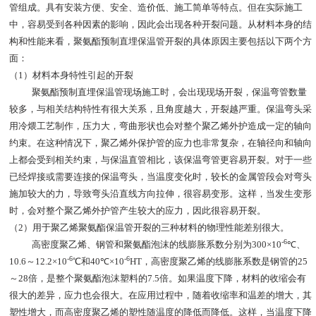
管组成。具有安装方便、安全、造价低、施工简单等特点。但在实际施工
中，容易受到各种因素的影响，因此会出现各种开裂问题。从材料本身的结
构和性能来看，聚氨酯预制直埋保温管开裂的具体原因主要包括以下两个方
面：
（
1
）材料本身特性引起的开裂
聚氨酯预制直埋保温管现场施工时，会出现现场开裂，保温弯管数量
较多，与相关结构特性有很大关系，且角度越大，开裂越严重。保温弯头采
用冷煨工艺制作，压力大，弯曲形状也会对整个聚乙烯外护造成一定的轴向
约束。在这种情况下，聚乙烯外保护管的应力也非常复杂，在轴径向和轴向
上都会受到相关约束，与保温直管相比，该保温弯管更容易开裂。对于一些
已经焊接或需要连接的保温弯头，当温度变化时，较长的金属管段会对弯头
施加较大的力，导致弯头沿直线方向拉伸，很容易变形。这样，当发生变形
时，会对整个聚乙烯外护管产生较大的应力，因此很容易开裂。
（
2
）用于聚乙烯聚氨酯保温管开裂的三种材料的物理性能差别很大。
-6
高密度聚乙烯、钢管和聚氨酯泡沫的线膨胀系数分别为
300
×
10
℃、
-6
-6
10.6
～
12.2
×
10
℃和
40
℃×
10
HT
，高密度聚乙烯的线膨胀系数是钢管的
25
～
28
倍，是整个聚氨酯泡沫塑料的
7.5
倍。如果温度下降，材料的收缩会有
很大的差异，应力也会很大。在应用过程中，随着收缩率和温差的增大，其
塑性增大，而高密度聚乙烯的塑性随温度的降低而降低。这样，当温度下降